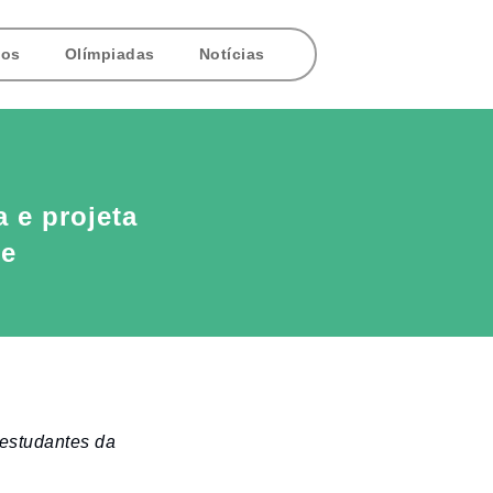
tos
Olímpiadas
Notícias
 e projeta
re
 estudantes da