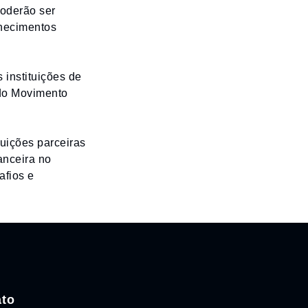
oderão ser
hecimentos
 instituições de
 do Movimento
uições parceiras
anceira no
afios e
ato