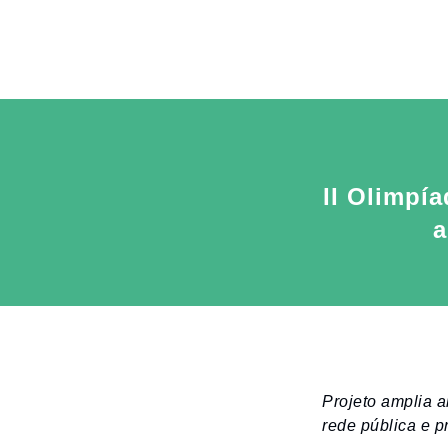
II Olimpí
a
Projeto amplia a
rede pública e p