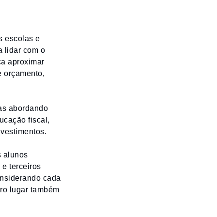
s escolas e
 lidar com o
ca aproximar
e orçamento,
vas abordando
ucação fiscal,
nvestimentos.
s alunos
e terceiros
onsiderando cada
iro lugar também