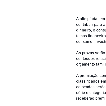
A olimpíada tem 
contribuir para 
dinheiro, o cons
temas financeiro
consumo, invest
As provas serão
conteúdos relaci
orçamento famili
A premiação cont
classificados em
colocados serão
série e categori
receberão premia