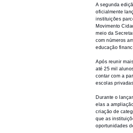
A segunda ediçã
oficialmente lan
instituições par
Movimento Cidad
meio da Secretar
com números amp
educação financ
Após reunir mais
até 25 mil aluno
contar com a par
escolas privadas
Durante o lança
elas a ampliação
criação de categ
que as instituiç
oportunidades d