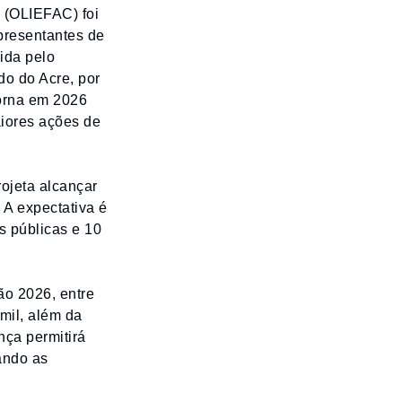
 (OLIEFAC) foi
epresentantes de
ida pelo
o do Acre, por
torna em 2026
iores ações de
ojeta alcançar
 A expectativa é
s públicas e 10
ão 2026, entre
mil, além da
nça permitirá
ando as