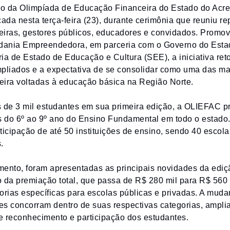
o da Olimpíada de Educação Financeira do Estado do Acre
çada nesta terça-feira (23), durante cerimônia que reuniu r
ceiras, gestores públicos, educadores e convidados. Promov
ania Empreendedora, em parceria com o Governo do Estad
ia de Estado de Educação e Cultura (SEE), a iniciativa re
liados e a expectativa de se consolidar como uma das ma
eira voltadas à educação básica na Região Norte.
 de 3 mil estudantes em sua primeira edição, a OLIEFAC pr
s do 6º ao 9º ano do Ensino Fundamental em todo o estado.
ticipação de até 50 instituições de ensino, sendo 40 escola
.
mento, foram apresentadas as principais novidades da ediç
 da premiação total, que passa de R$ 280 mil para R$ 560 
orias específicas para escolas públicas e privadas. A muda
ões concorram dentro de suas respectivas categorias, ampli
e reconhecimento e participação dos estudantes.